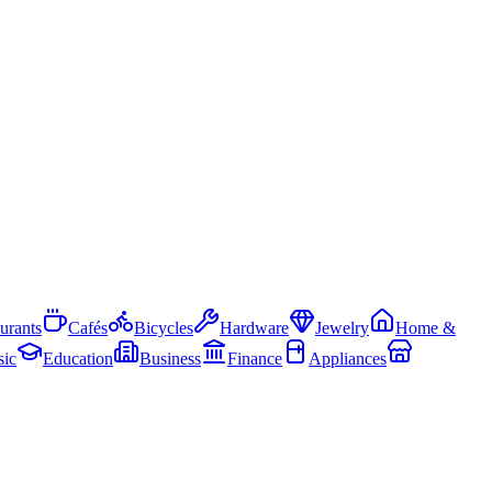
urants
Cafés
Bicycles
Hardware
Jewelry
Home &
ic
Education
Business
Finance
Appliances