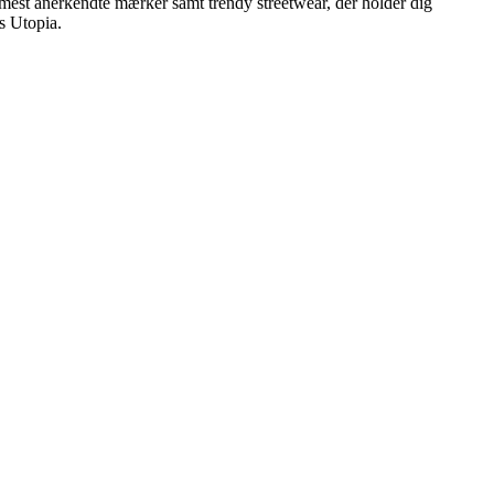
de mest anerkendte mærker samt trendy streetwear, der holder dig
os Utopia.