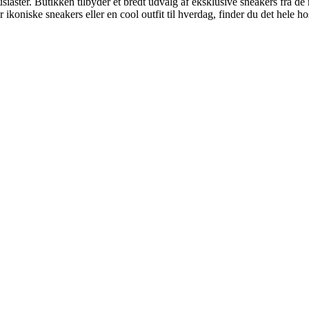
tusiaster. Butikken tilbyder et bredt udvalg af eksklusive sneakers fra 
 ikoniske sneakers eller en cool outfit til hverdag, finder du det hele h