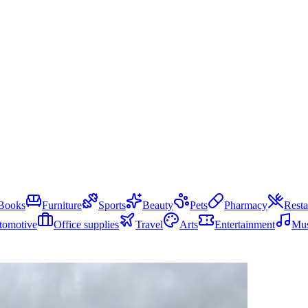
Books
Furniture
Sports
Beauty
Pets
Pharmacy
Resta
tomotive
Office supplies
Travel
Arts
Entertainment
Mus